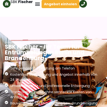
SBK
Fischer
Angebot einholen
Entrümpelung und Sperrmüllabholung in Berlin und Brandenburg
SBK Fischer - Ihr Team für
Entrümpelung in Berlin und
Brandenburg
Sehr persönliche Beratung am Telefon
Kostenlose Besichtigung und Angebot innerhalb von
24 Stunden
Umweltgerechte und professionelle Entsorgung
Transparente Preise ohne versteckte Kosten von
Anfang an!
Bauvorbereitende Endreinigung bzw. Grundreinigung