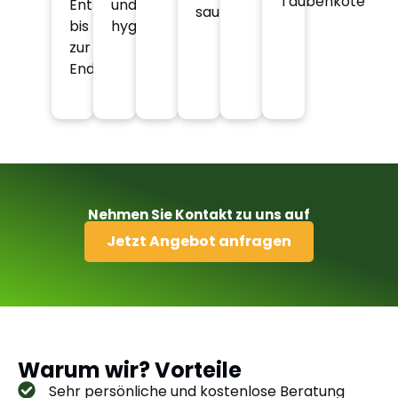
Taubenkote
Entrümpelung
und
sauber.
bis
hygienisch.
zur
Endreinigung.
Nehmen Sie Kontakt zu uns auf
Jetzt Angebot anfragen
Warum wir? Vorteile
Sehr persönliche und kostenlose Beratung